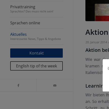
Privattraining
Sprachlos? Das muss nicht sein!
Sprachen online
Aktion
Aktuelles
Interessante News, Tipps & Angebote
20. Januar 2014
Aktion be
Kontakt
Wie war das
kramen muss
English tip of the week
Italienisch, 
Learning 
Wir bieten I
an. So erhal
Schritt zu 