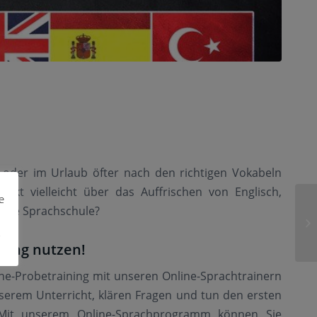
oder im Urlaub öfter nach den richtigen Vokabeln
kt vielleicht über das Auffrischen von Englisch,
e
htige Sprachschule?
ning nutzen!
ine-Probetraining mit unseren Online-Sprachtrainern
serem Unterricht, klären Fragen und tun den ersten
t! Mit unserem Online-Sprachprogramm können Sie