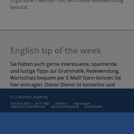
organsisiert werden soll, wird diese Redewendung
benutzt.
English tip of the week
Sie hätten auch gerne interessante, spannende
und lustige Tipps zur Grammatik, Redewendung,
Wortschatz bequem per E-Mail? Dann können Sie
hier eintragen. Dieser Dienst ist kostenlos und
jederzeit via Abmeldelink widerrufbar.
© LC Business Augsburg
Hotline: 0821 – 24 11 880
Anfahrt
Impressum
E-Mail
Datenschutzerklärung
Spracheinstufung
Downloads
*