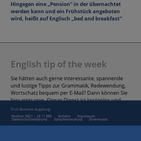
Hingegen eine „Pension“ in der übernachtet
werden kann und ein Frühstück angeboten
wird, heißt auf Englisch „bed and breakfast“
English tip of the week
Sie hätten auch gerne interessante, spannende
und lustige Tipps zur Grammatik, Redewendung,
Wortschatz bequem per E-Mail? Dann können Sie
hier eintragen. Dieser Dienst ist kostenlos und
jederzeit via Abmeldelink widerrufbar.
© LC Business Augsburg
Hotline: 0821 – 24 11 880
Anfahrt
Impressum
Datenschutzerklärung
Spracheinstufung
Downloads
E-Mail
*