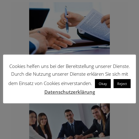
Workshop: Messebesuch - Beginn auf Anfrage
Cookies helfen uns bei der Bereitstellung unserer Dienste.
28. Oktober 2021
Durch die Nutzung unserer Dienste erklären Sie sich mit
Weiterlesen
dem Einsatz von Cookies einverstanden.
Okay
Reject
Datenschutzerklärung