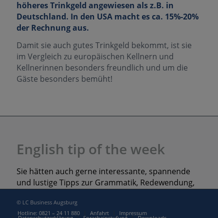
höheres Trinkgeld angewiesen als z.B. in
Deutschland. In den USA macht es ca. 15%-20%
der Rechnung aus.
Damit sie auch gutes Trinkgeld bekommt, ist sie
im Vergleich zu europäischen Kellnern und
Kellnerinnen besonders freundlich und um die
Gäste besonders bemüht!
English tip of the week
Sie hätten auch gerne interessante, spannende
und lustige Tipps zur Grammatik, Redewendung,
Wortschatz bequem per E-Mail? Dann können Sie
© LC Business Augsburg
hier eintragen. Dieser Dienst ist kostenlos und
Hotline: 0821 – 24 11 880
Anfahrt
Impressum
jederzeit via Abmeldelink widerrufbar.
Datenschutzerklärung
Spracheinstufung
Downloads