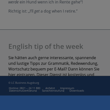
werde
ein Hund wenn ich in Rente gehe“!
Richtig ist: „I’ll
get
a dog when I retire.”
English tip of the week
Sie hätten auch gerne interessante, spannende
und lustige Tipps zur Grammatik, Redewendung,
Wortschatz bequem per E-Mail? Dann können Sie
hier eintragen. Dieser Dienst ist kostenlos und
jederzeit via Abmeldelink widerrufbar.
© LC Business Augsburg
Hotline: 0821 – 24 11 880
Anfahrt
Impressum
Datenschutzerklärung
Spracheinstufung
Downloads
E-Mail
*