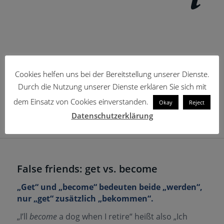
Cookies helfen uns bei der Bereitstellung unserer Dienste.
Durch die Nutzung unserer Dienste erklären Sie sich mit
dem Einsatz von Cookies einverstanden.
Okay
Reject
Datenschutzerklärung
False friends: get vs. become
„Get“ und „become“ bedeuten beide „werden“,
nur „get“ zusätzlich „bekommen“.
„I’ll
become
a dog when I retire“ heißt also „Ich